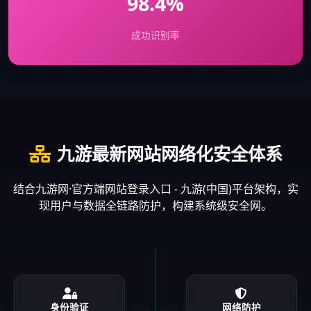
98.4%
成功识别率
九游最新网站网络化安全体系
结合九游网·官方端网站登录入口 - 九游(中国)平台架构，实
现用户与数据全链路防护，构建系统级安全网。
身份验证
网络防护