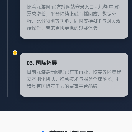
随着九游网·官方端网站登录入口 - 九游(中国)
需求增长，平台陆续上线直播回放、数据分
析、比分预测等功能，同时支持APP与网页双
端操作，带来更快更稳的观赛体验。
03. 国际拓展
目前九游最新网站已在东南亚、欧美等区域建
立本地化团队，推动技术与服务全球落地，打
造具有国际竞争力的赛事平台品牌。