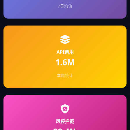
7日均值
API调用
1.6M
本周统计
风控拦截