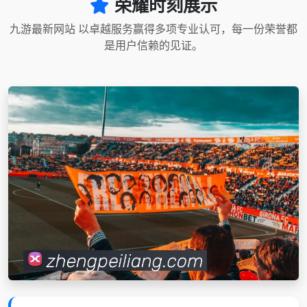
荣耀时刻展示
九游最新网站 以卓越服务赢得多项专业认可，每一份荣誉都
是用户信赖的见证。